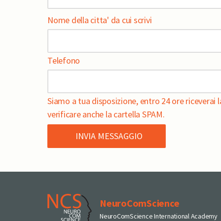
Nome della citta' da cui scrivi
Telefono
Siamo a tua disposizione, entro 24 ore riceverai la
verificare anche la cartella SPAM.
NeuroComScience
NeuroComScience International Academy