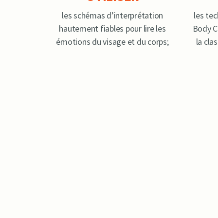
les schémas d’interprétation
les te
hautement fiables pour lire les
Body C
émotions du visage et du corps;
la cla