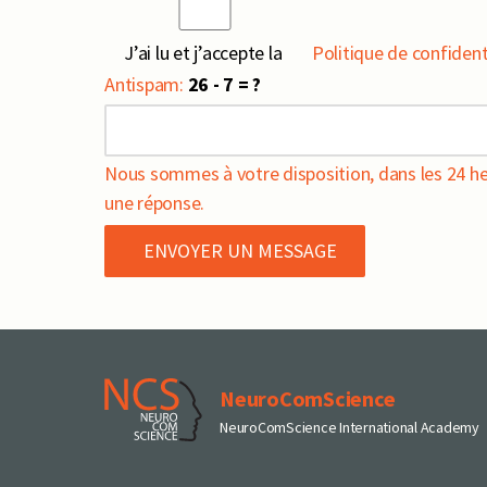
J’ai lu et j’accepte la
Politique de confidenti
Antispam:
26 - 7 = ?
Nous sommes à votre disposition, dans les 24 he
une réponse.
NeuroComScience
NeuroComScience International Academy