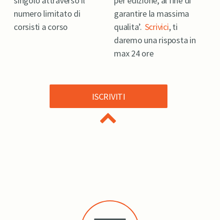
singolo attraverso il
per edizione, al fine di
numero limitato di
garantire la massima
corsisti a corso
qualita’.
Scrivici
, ti
daremo una risposta in
max 24 ore
ISCRIVITI