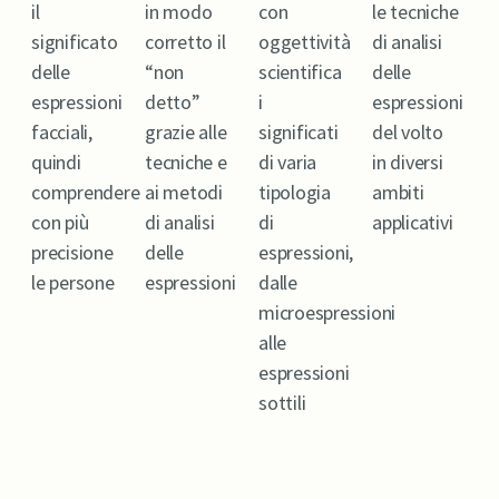
il
in modo
con
le tecniche
significato
corretto il
oggettività
di analisi
delle
“non
scientifica
delle
espressioni
detto”
i
espressioni
facciali,
grazie alle
significati
del volto
quindi
tecniche e
di varia
in diversi
comprendere
ai metodi
tipologia
ambiti
con più
di analisi
di
applicativi
precisione
delle
espressioni,
le persone
espressioni
dalle
microespressioni
alle
espressioni
sottili