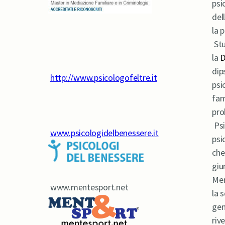
psi
del
la 
Stu
la
D
dip
http://www.psicologofeltre.it
psic
fam
pro
Psi
www.psicologidelbenessere.it
psi
che
giu
Men
www.mentesport.net
la s
gen
riv