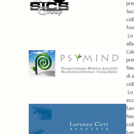
pre
Suc
col
for
Lo 
all
Cal
pre
Neu
di 
col
Lo 
ecc
fam
Neu
col
ten