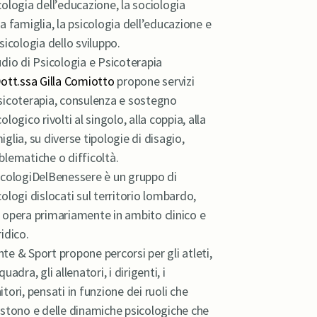
cologia dell’educazione, la sociologia
la famiglia, la psicologia dell’educazione e
psicologia dello sviluppo.
dio di Psicologia e Psicoterapia
ott.ssa Gilla Comiotto
propone servizi
sicoterapia, consulenza e sostegno
ologico rivolti al singolo, alla coppia, alla
iglia, su diverse tipologie di disagio,
blematiche o difficoltà.
cologiDelBenessere è un gruppo di
cologi dislocati sul territorio lombardo,
 opera primariamente in ambito clinico e
ridico.
te & Sport propone percorsi per gli atleti,
quadra, gli allenatori, i dirigenti, i
itori, pensati in funzione dei ruoli che
estono e delle dinamiche psicologiche che