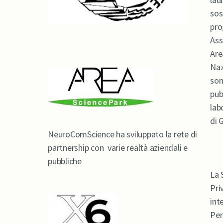
sos
pro
Ass
Are
Naz
son
pub
lab
di G
NeuroComScience ha sviluppato la rete di
partnership con varie realtà aziendali e
pubbliche
La 
Pri
int
Per