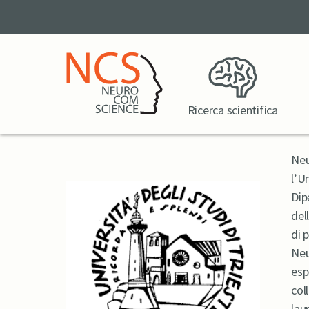
Ricerca scientifica
Neu
l’Un
Dip
del
di 
Neu
esp
col
lau