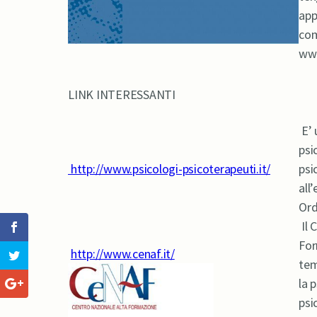
app
com
www
LINK INTERESSANTI
E’ 
psi
http://www.psicologi-psicoterapeuti.it/
psi
all
Ord
Il 
For
http://www.cenaf.it/
tem
la 
psi