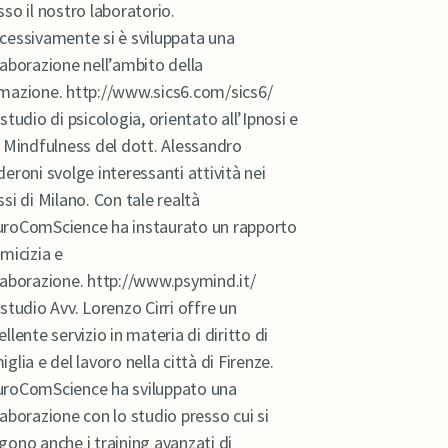
sso il nostro laboratorio.
cessivamente si è sviluppata una
laborazione nell’ambito della
mazione. http://www.sics6.com/sics6/
studio di psicologia, orientato all’Ipnosi e
a Mindfulness del dott. Alessandro
deroni svolge interessanti attività nei
ssi di Milano. Con tale realtà
roComScience ha instaurato un rapporto
amicizia e
laborazione. http://www.psymind.it/
studio Avv. Lorenzo Cirri offre un
ellente servizio in materia di diritto di
iglia e del lavoro nella città di Firenze.
roComScience ha sviluppato una
laborazione con lo studio presso cui si
gono anche i training avanzati di