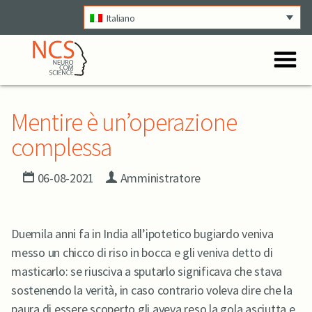
Italiano
O
Menu
Mentire è un’operazione
complessa
06-08-2021
Amministratore
Duemila anni fa in India all’ipotetico bugiardo veniva
messo un chicco di riso in bocca e gli veniva detto di
masticarlo: se riusciva a sputarlo significava che stava
sostenendo la verità, in caso contrario voleva dire che la
paura di essere scoperto gli aveva reso la gola asciutta e